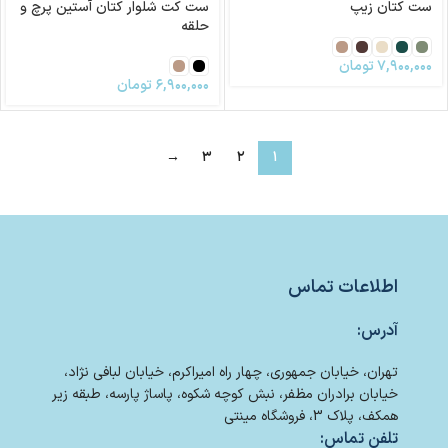
ست کتان زیپ
ست کت شلوار کتان آستین پرچ و
حلقه
۷,۹۰۰,۰۰۰
تومان
۶,۹۰۰,۰۰۰
تومان
→
۳
۲
۱
اطلاعات تماس
آدرس:
تهران، خیابان جمهوری، چهار راه امیراکرم، خیابان لبافی نژاد،
خیابان برادران مظفر، نبش کوچه شکوه، پاساژ پارسه، طبقه زیر
همکف، پلاک 3، فروشگاه مینتی
تلفن تماس: