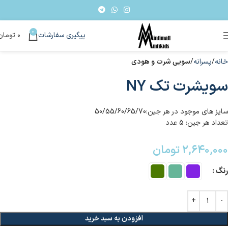
0
پیگیری سفارشات
۰
تومان
خانه
پسرانه
سویی شرت و هودی
سویشرت تک NY
سایز های موجود در هر جین:50/55/60/65/70
تعداد هر جین: 5 عدد
۲,۶۴۰,۰۰۰
تومان
رنگ
افزودن به سبد خرید