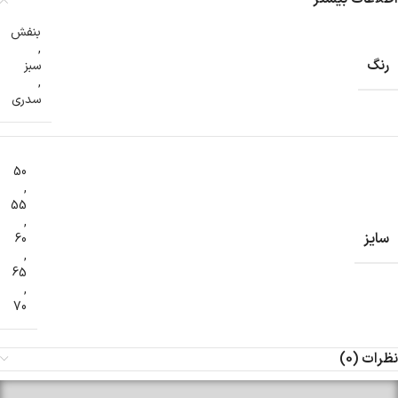
بنفش
,
رنگ
سبز
,
سدری
50
,
55
,
سایز
60
,
65
,
70
نظرات (0)