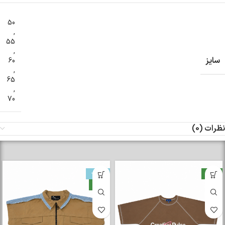
50
,
55
,
سایز
60
,
65
,
70
نظرات (0)
جدید
-33%
جدید