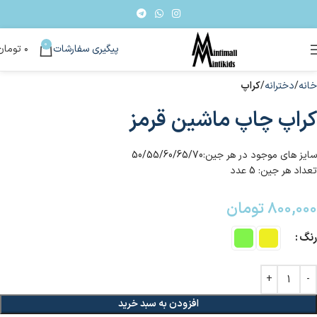
0
پیگیری سفارشات
۰
تومان
خانه
دخترانه
کراپ
کراپ چاپ ماشین قرمز
سایز های موجود در هر جین:50/55/60/65/70
تعداد هر جین: 5 عدد
۸۰۰,۰۰۰
تومان
رنگ
افزودن به سبد خرید