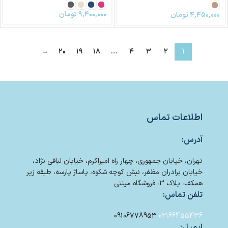
۹,۴۰۰,۰۰۰
تومان
۴,۴۵۰,۰۰۰
تومان
→
۲۰
۱۹
۱۸
…
۴
۳
۲
۱
اطلاعات تماس
آدرس:
تهران، خیابان جمهوری، چهار راه امیراکرم، خیابان لبافی نژاد،
خیابان برادران مظفر، نبش کوچه شکوه، پاساژ پارسه، طبقه زیر
همکف، پلاک 3، فروشگاه مینتی
تلفن تماس:
09106778953
02166455436
ایمیل: