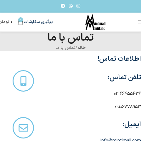
0
پیگیری سفارشات
۰
تومان
تماس با ما
خانه
تماس با ما
اطلاعات تماس!
تلفن تماس:
02166455436
09106778953
ایمیل:
info@mintimall.com