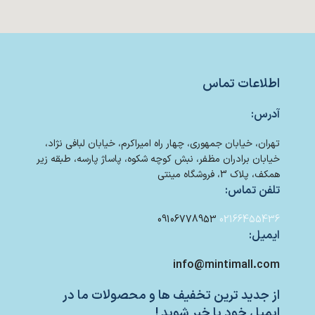
اطلاعات تماس
آدرس:
تهران، خیابان جمهوری، چهار راه امیراکرم، خیابان لبافی نژاد،
خیابان برادران مظفر، نبش کوچه شکوه، پاساژ پارسه، طبقه زیر
همکف، پلاک 3، فروشگاه مینتی
تلفن تماس:
09106778953
02166455436
ایمیل:
info@mintimall.com
از جدید ترین تخفیف ها و محصولات ما در
ایمیل خود با خبر شوید !