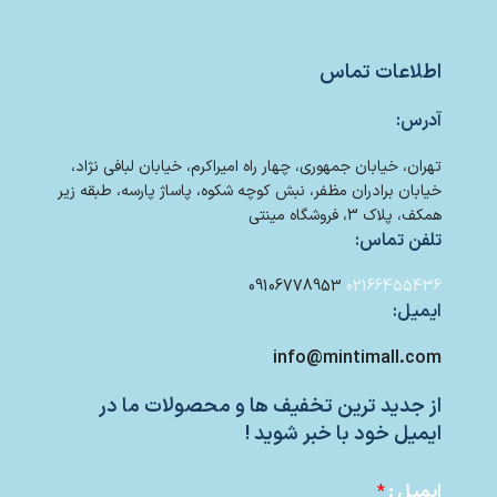
اطلاعات تماس
آدرس:
تهران، خیابان جمهوری، چهار راه امیراکرم، خیابان لبافی نژاد،
خیابان برادران مظفر، نبش کوچه شکوه، پاساژ پارسه، طبقه زیر
همکف، پلاک 3، فروشگاه مینتی
تلفن تماس:
09106778953
02166455436
ایمیل:
info@mintimall.com
از جدید ترین تخفیف ها و محصولات ما در
ایمیل خود با خبر شوید !
ایمیل :
*