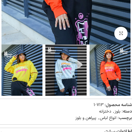
بزرگنمایی تصویر
شناسه محصول:
713-1
دسته:
بلوز
,
دخترانه
برچسب:
انواع لباس
,
پیراهن و بلوز
اطلاعات بیشتر