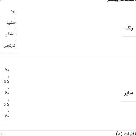
زرد
,
سفید
رنگ
,
مشکی
,
نارنجی
50
,
55
,
سایز
60
,
65
,
70
نظرات (0)