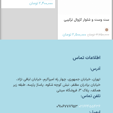
۲,۴۰۰,۰۰۰
تومان
ست وست و شلوار کژوال ترکیبی
۲,۵۰۰,۰۰۰
تومان
۳,۷۵۰,۰۰۰
تومان
اطلاعات تماس
آدرس:
تهران، خیابان جمهوری، چهار راه امیراکرم، خیابان لبافی نژاد،
خیابان برادران مظفر، نبش کوچه شکوه، پاساژ پارسه، طبقه زیر
همکف، پلاک 3، فروشگاه مینتی
تلفن تماس:
09106778953
02166455436
ایمیل: