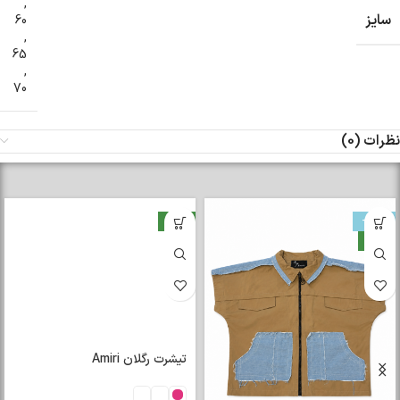
,
سایز
60
,
65
,
70
نظرات (0)
-33%
جدید
جدید
تیشرت رگلان Amiri