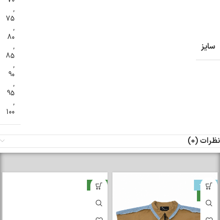
70
,
75
,
80
سایز
,
85
,
90
,
95
,
100
نظرات (0)
-33%
جدید
جدید