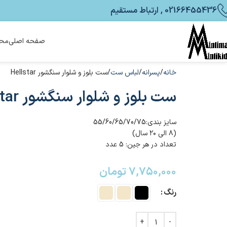
02166455436 , ارتباط مستقیم
صفحه اصلی
محص
خانه
پسرانه
لباس ست
ست بلوز و شلوار سنگشور Hellstar
ست بلوز و شلوار سنگشور Hellstar
سایز بندی:55/60/65/70/75
(۸ الی ۲۰ سال)
تعداد در هر جین: 5 عدد
۷,۷۵۰,۰۰۰
تومان
رنگ