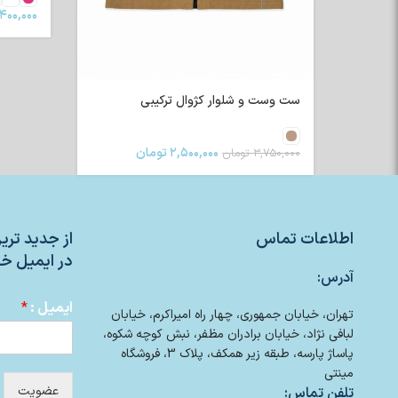
۴۰۰,۰۰۰
ست وست و شلوار کژوال ترکیبی
۲,۵۰۰,۰۰۰
تومان
۳,۷۵۰,۰۰۰
تومان
اطلاعات تماس
از جدید تر
در ایمیل خو
آدرس:
ایمیل :
*
تهران، خیابان جمهوری، چهار راه امیراکرم، خیابان
لبافی نژاد، خیابان برادران مظفر، نبش کوچه شکوه،
پاساژ پارسه، طبقه زیر همکف، پلاک 3، فروشگاه
مینتی
عضویت
تلفن تماس: