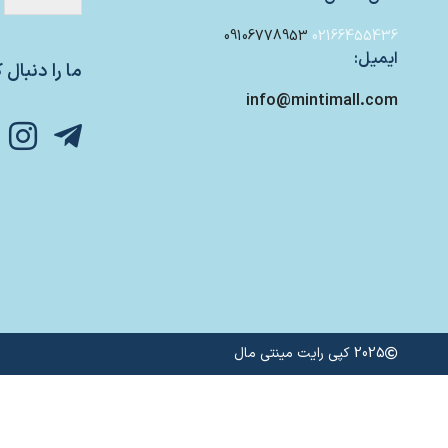
09106778953
02166455436
ایمیل:
ما را دنبال ک
info@mintimall.com
2025 کپی رایت مینتی مال