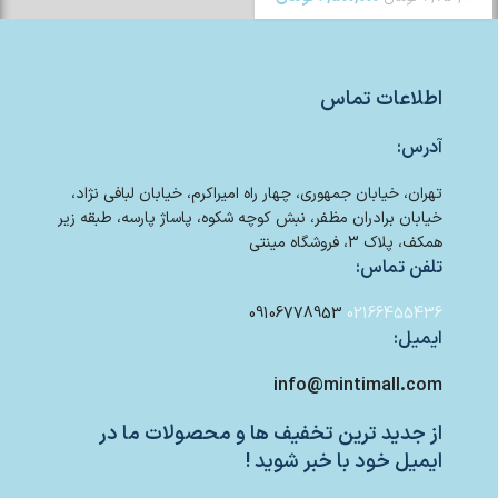
اطلاعات تماس
آدرس:
تهران، خیابان جمهوری، چهار راه امیراکرم، خیابان لبافی نژاد،
خیابان برادران مظفر، نبش کوچه شکوه، پاساژ پارسه، طبقه زیر
همکف، پلاک 3، فروشگاه مینتی
تلفن تماس:
09106778953
02166455436
ایمیل:
info@mintimall.com
از جدید ترین تخفیف ها و محصولات ما در
ایمیل خود با خبر شوید !