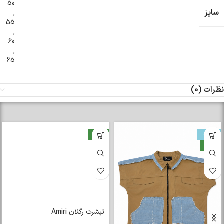
50
سایز
,
55
,
60
,
65
نظرات (0)
-33%
جدید
جدید
تیشرت رگلان Amiri