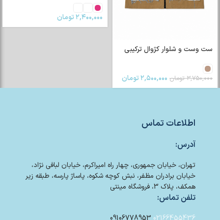
۲,۴۰۰,۰۰۰
تومان
ست وست و شلوار کژوال ترکیبی
۲,۵۰۰,۰۰۰
تومان
۳,۷۵۰,۰۰۰
تومان
اطلاعات تماس
آدرس:
تهران، خیابان جمهوری، چهار راه امیراکرم، خیابان لبافی نژاد،
خیابان برادران مظفر، نبش کوچه شکوه، پاساژ پارسه، طبقه زیر
همکف، پلاک 3، فروشگاه مینتی
تلفن تماس:
09106778953
02166455436