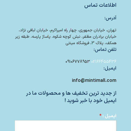
اطلاعات تماس
آدرس:
تهران، خیابان جمهوری، چهار راه امیراکرم، خیابان لبافی نژاد،
خیابان برادران مظفر، نبش کوچه شکوه، پاساژ پارسه، طبقه زیر
همکف، پلاک 3، فروشگاه مینتی
تلفن تماس:
09106778953
02166455436
ایمیل:
info@mintimall.com
از جدید ترین تخفیف ها و محصولات ما در
ایمیل خود با خبر شوید !
ایمیل :
*