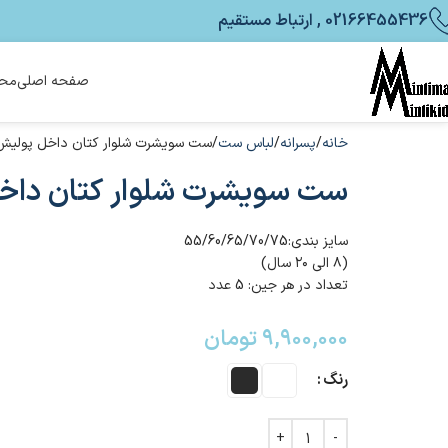
02166455436 , ارتباط مستقیم
صفحه اصلی
محص
خانه
پسرانه
لباس ست
ست سویشرت شلوار کتان داخل پولیش
ست سویشرت شلوار کتان داخ
سایز بندی:55/60/65/70/75
(۸ الی ۲۰ سال)
تعداد در هر جین: 5 عدد
۹,۹۰۰,۰۰۰
تومان
رنگ