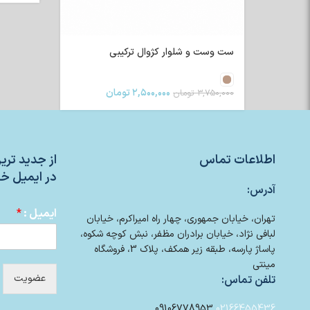
ست وست و شلوار کژوال ترکیبی
۲,۵۰۰,۰۰۰
تومان
۳,۷۵۰,۰۰۰
تومان
اطلاعات تماس
از جدید تر
در ایمیل خو
آدرس:
ایمیل :
*
تهران، خیابان جمهوری، چهار راه امیراکرم، خیابان
لبافی نژاد، خیابان برادران مظفر، نبش کوچه شکوه،
پاساژ پارسه، طبقه زیر همکف، پلاک 3، فروشگاه
مینتی
عضویت
تلفن تماس:
09106778953
02166455436