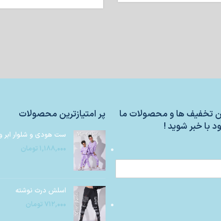
ین تخفیف ها و محصولات ما
پر امتیازترین محصولات
د با خبر شوید !
ست هودی و شلوار ابر و
۱,۱۸۸,۰۰۰
تومان
اسلش درث نوشته
۷۱۲,۰۰۰
تومان