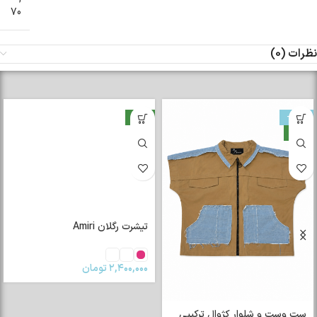
70
نظرات (0)
-33%
جدید
جدید
تیشرت رگلان Amiri
۲,۴۰۰,۰۰۰
تومان
ست وست و شلوار کژوال ترکیبی