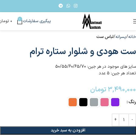
0
پیگیری سفارشات
۰
تومان
خانه
پسرانه
لباس ست
ست هودی و شلوار ستاره ترام
سایز های موجود در هر جین: 50/55/60/65/70
تعداد هر جین: 5 عدد
۳,۴۹۰,۰۰۰
تومان
رنگ
افزودن به سبد خرید