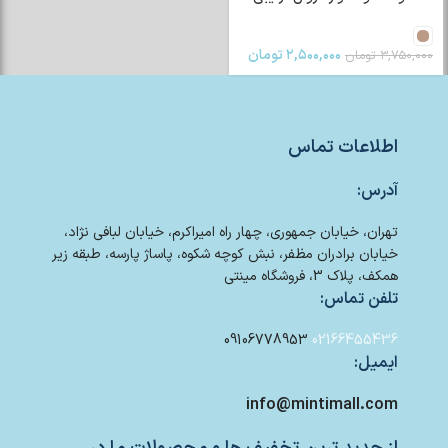
۲,۵۰۰,۰۰۰
تومان
۳,۷۵۰,۰۰۰
تومان
اطلاعات تماس
آدرس:
تهران، خیابان جمهوری، چهار راه امیراکرم، خیابان لبافی نژاد،
خیابان برادران مظفر، نبش کوچه شکوه، پاساژ پارسه، طبقه زیر
همکف، پلاک 3، فروشگاه مینتی
تلفن تماس:
09106778953
02166455436
ایمیل:
info@mintimall.com