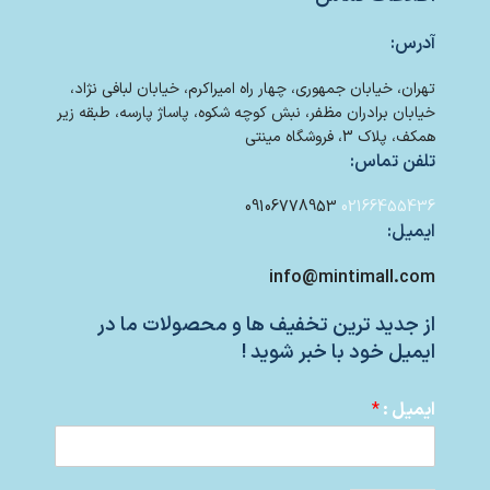
آدرس:
تهران، خیابان جمهوری، چهار راه امیراکرم، خیابان لبافی نژاد،
خیابان برادران مظفر، نبش کوچه شکوه، پاساژ پارسه، طبقه زیر
همکف، پلاک 3، فروشگاه مینتی
تلفن تماس:
09106778953
02166455436
ایمیل:
info@mintimall.com
از جدید ترین تخفیف ها و محصولات ما در
ایمیل خود با خبر شوید !
ایمیل :
*