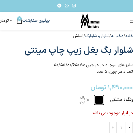
0
پیگیری سفارشات
۰
تومان
خانه
دخترانه
شلوار و شلوارک
اسلش
شلوار بگ بغل زیپ چاپ مینتی
سایز های موجود در هر جین :50/55/60/65/70
تعداد هر جین: 5 عدد
۱,۴۹۰,۰۰۰
تومان
پاک
رنگ
مشکی
کردن
در انبار موجود نمی باشد