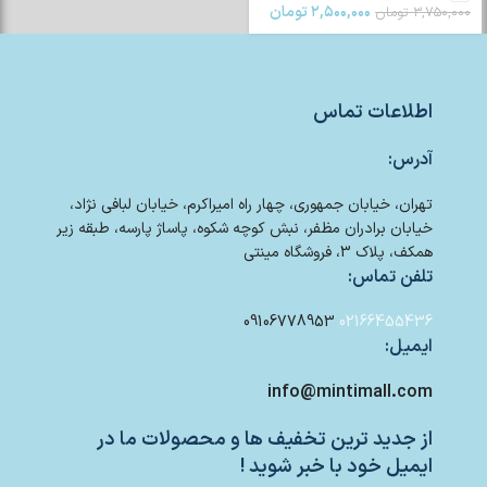
۲,۵۰۰,۰۰۰
تومان
۳,۷۵۰,۰۰۰
تومان
اطلاعات تماس
آدرس:
تهران، خیابان جمهوری، چهار راه امیراکرم، خیابان لبافی نژاد،
خیابان برادران مظفر، نبش کوچه شکوه، پاساژ پارسه، طبقه زیر
همکف، پلاک 3، فروشگاه مینتی
تلفن تماس:
09106778953
02166455436
ایمیل:
info@mintimall.com
از جدید ترین تخفیف ها و محصولات ما در
ایمیل خود با خبر شوید !