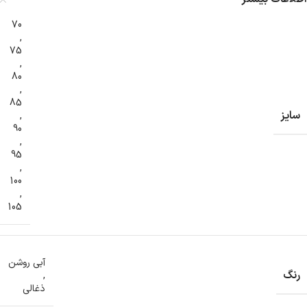
70
,
75
,
80
,
85
سایز
,
90
,
95
,
100
,
105
آبی روشن
رنگ
,
ذغالی