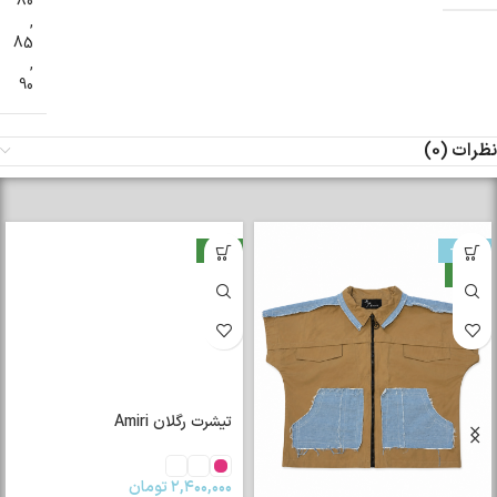
80
,
85
,
90
نظرات (0)
-33%
جدید
جدید
تیشرت رگلان Amiri
۲,۴۰۰,۰۰۰
تومان