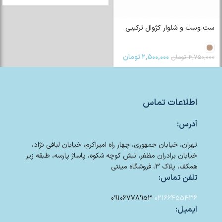
ست وست و شلوار کژوال ترکیبی
۲,۵۰۰,۰۰۰
تومان
۳,۷۵۰,۰۰۰
تومان
اطلاعات تماس
آدرس:
تهران، خیابان جمهوری، چهار راه امیراکرم، خیابان لبافی نژاد،
خیابان برادران مظفر، نبش کوچه شکوه، پاساژ پارسه، طبقه زیر
همکف، پلاک 3، فروشگاه مینتی
تلفن تماس:
09106778953
02166455436
ایمیل: