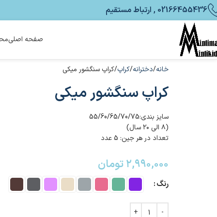
02166455436 , ارتباط مستقیم
صفحه اصلی
محص
خانه
دخترانه
کراپ
کراپ سنگشور میکی
کراپ سنگشور میکی
سایز بندی:55/60/65/70/75
(۸ الی ۲۰ سال)
تعداد در هر جین: 5 عدد
۲,۹۹۰,۰۰۰
تومان
رنگ