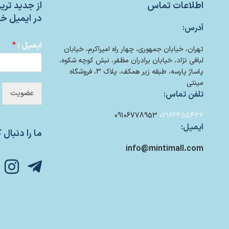
اطلاعات تماس
از جدید تر
در ایمیل خو
آدرس:
ایمیل :
*
تهران، خیابان جمهوری، چهار راه امیراکرم، خیابان
لبافی نژاد، خیابان برادران مظفر، نبش کوچه شکوه،
پاساژ پارسه، طبقه زیر همکف، پلاک 3، فروشگاه
مینتی
عضویت
تلفن تماس:
09106778953
02166455436
ایمیل:
ما را دنبال ک
info@mintimall.com