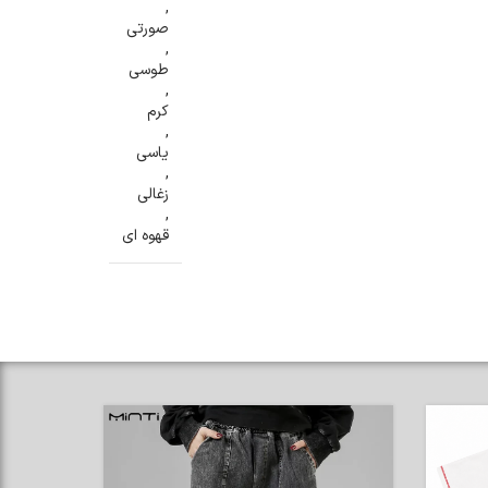
,
صورتی
,
طوسی
,
کرم
,
یاسی
,
زغالی
,
قهوه ای