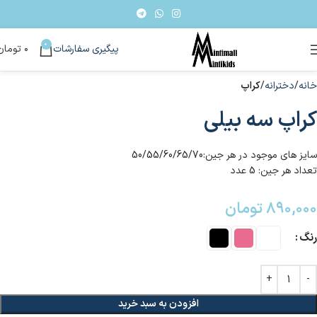
0
پیگیری سفارشات
۰
تومان
خانه
دخترانه
کراپ
کراپ سه بیلی
سایز های موجود در هر جین:50/55/60/65/70
تعداد هر جین: 5 عدد
۸۹۰,۰۰۰
تومان
رنگ
افزودن به سبد خرید