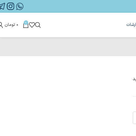
0
رشات
۰
تومان
د