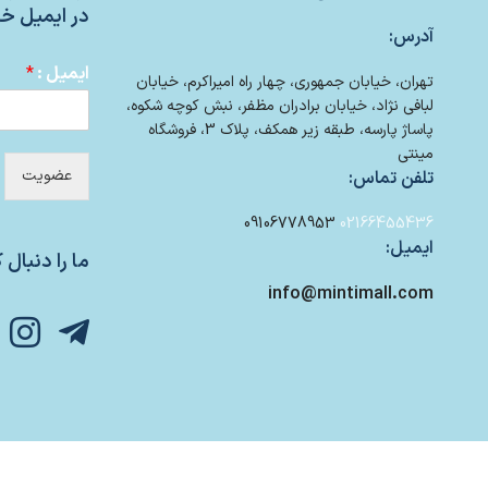
در ایمیل خو
آدرس:
ایمیل :
*
تهران، خیابان جمهوری، چهار راه امیراکرم، خیابان
لبافی نژاد، خیابان برادران مظفر، نبش کوچه شکوه،
پاساژ پارسه، طبقه زیر همکف، پلاک 3، فروشگاه
مینتی
عضویت
تلفن تماس:
09106778953
02166455436
ایمیل:
ما را دنبال ک
info@mintimall.com