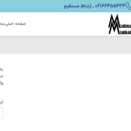
02166455436 , ارتباط مستقیم
صفحه اصلی
محص
رم
در
وا
ای