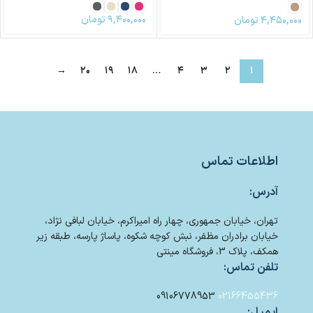
۹,۴۰۰,۰۰۰
تومان
۴,۴۵۰,۰۰۰
تومان
→
۲۰
۱۹
۱۸
…
۴
۳
۲
۱
اطلاعات تماس
آدرس:
تهران، خیابان جمهوری، چهار راه امیراکرم، خیابان لبافی نژاد،
خیابان برادران مظفر، نبش کوچه شکوه، پاساژ پارسه، طبقه زیر
همکف، پلاک 3، فروشگاه مینتی
تلفن تماس:
09106778953
02166455436
ایمیل: