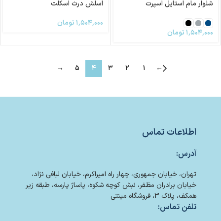
شلوار مام استایل اسپرت
اسلش درث اسکلت
۱,۵۰۴,۰۰۰
تومان
۱,۵۰۴,۰۰۰
تومان
→
۵
۴
۳
۲
۱
←
اطلاعات تماس
آدرس:
تهران، خیابان جمهوری، چهار راه امیراکرم، خیابان لبافی نژاد،
خیابان برادران مظفر، نبش کوچه شکوه، پاساژ پارسه، طبقه زیر
همکف، پلاک 3، فروشگاه مینتی
تلفن تماس: