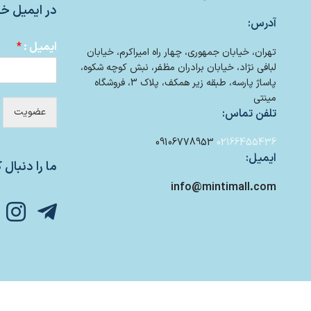
در ایمیل خو
آدرس:
ایمیل :
*
تهران، خیابان جمهوری، چهار راه امیراکرم، خیابان
لبافی نژاد، خیابان برادران مظفر، نبش کوچه شکوه،
پاساژ پارسه، طبقه زیر همکف، پلاک 3، فروشگاه
مینتی
عضویت
تلفن تماس:
09106778953
02166455436
ایمیل:
ما را دنبال ک
info@mintimall.com