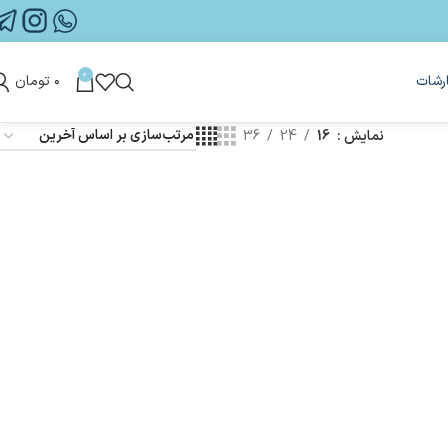
0
رشات
۰
تومان
نمایش
16
24
36