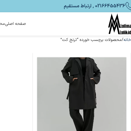
02166455436 , ارتباط مستقیم
صفحه اصلی
محص
خانه
محصولات برچسب خورده “ترنج کت”