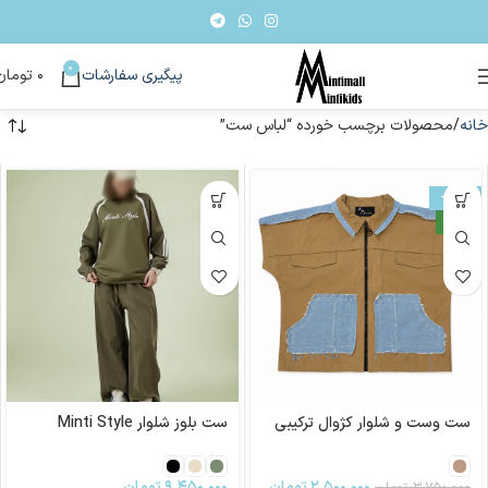
0
پیگیری سفارشات
۰
تومان
خانه
محصولات برچسب خورده “لباس ست”
-33%
جدید
ست وست و شلوار کژوال ترکیبی
ست بلوز شلوار Minti Style
۲,۵۰۰,۰۰۰
تومان
۹,۴۵۰,۰۰۰
تومان
۳,۷۵۰,۰۰۰
تومان