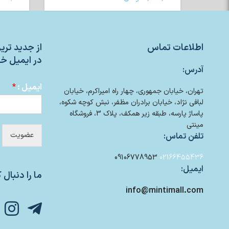
اطلاعات تماس
از جدید تر
در ایمیل خو
آدرس:
ایمیل :
*
تهران، خیابان جمهوری، چهار راه امیراکرم، خیابان
لبافی نژاد، خیابان برادران مظفر، نبش کوچه شکوه،
پاساژ پارسه، طبقه زیر همکف، پلاک 3، فروشگاه
مینتی
عضویت
تلفن تماس:
09106778953
02166455436
ایمیل:
ما را دنبال ک
info@mintimall.com