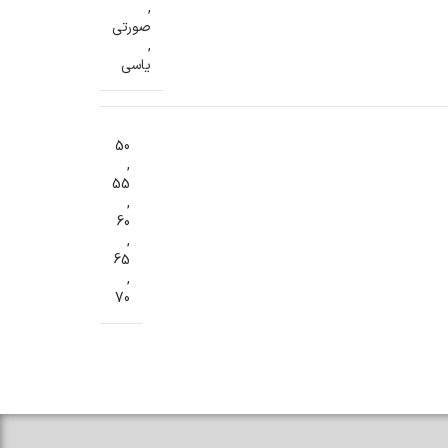
,
صورتی
,
یاسی
50
,
55
,
60
,
65
,
70