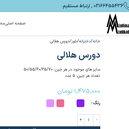
02166455436 , ارتباط مستقیم
صفحه اصلی
محص
خانه
دخترانه
بلوز
دورس هلالی
دورس هلالی
سایز های موجود در هر جین: 50/55/60/65/70
تعداد هر جین: 5 عدد
۱,۴۷۵,۰۰۰
تومان
رنگ