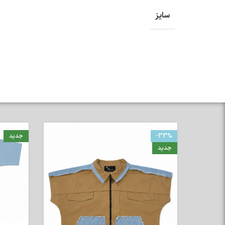
سایز
-33%
جدید
جدید