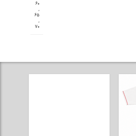
60
,
65
,
70