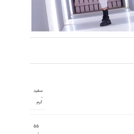
گنمایی تصویر
سفید
,
کرم
55
,