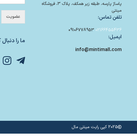
پاساژ پارسه، طبقه زیر همکف، پلاک 3، فروشگاه
مینتی
عضویت
تلفن تماس:
09106778953
02166455436
ایمیل:
ما را دنبال ک
info@mintimall.com
2025 کپی رایت مینتی مال