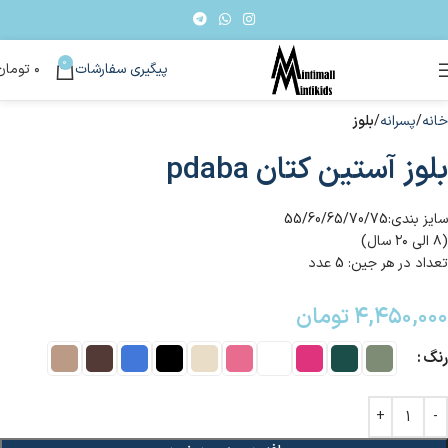
0
پیگیری سفارشات
۰
تومان
خانه
پسرانه
بلوز
بلوز آستین کتان pdaba
سایز بندی:55/60/65/70/75
(۸ الی ۲۰ سال)
تعداد در هر جین: 5 عدد
۴,۴۵۰,۰۰۰
تومان
رنگ