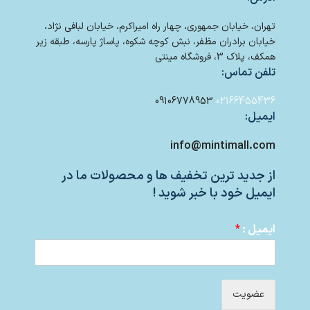
تهران، خیابان جمهوری، چهار راه امیراکرم، خیابان لبافی نژاد،
خیابان برادران مظفر، نبش کوچه شکوه، پاساژ پارسه، طبقه زیر
همکف، پلاک 3، فروشگاه مینتی
تلفن تماس:
09106778953
02166455436
ایمیل:
info@mintimall.com
از جدید ترین تخفیف ها و محصولات ما در
ایمیل خود با خبر شوید !
ایمیل :
*
عضویت