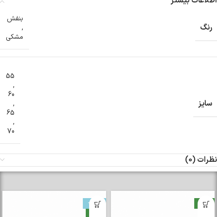
اطلاعات بیشتر
بنفش
رنگ
,
مشکی
55
,
60
سایز
,
65
,
70
نظرات (0)
-33%
جدید
جدید