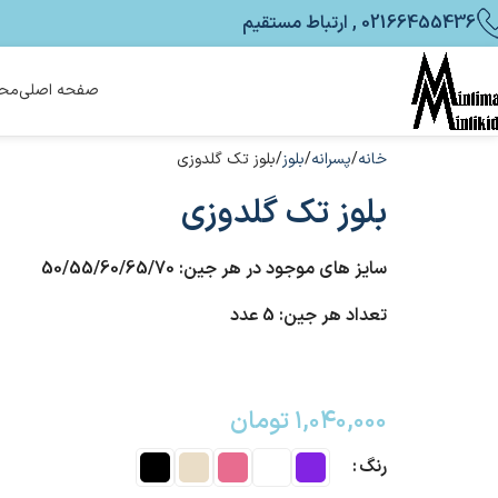
02166455436 , ارتباط مستقیم
صفحه اصلی
محص
خانه
پسرانه
بلوز
بلوز تک گلدوزی
بلوز تک گلدوزی
سایز های موجود در هر جین: 50/55/60/65/70
تعداد هر جین: 5 عدد
۱,۰۴۰,۰۰۰
تومان
رنگ