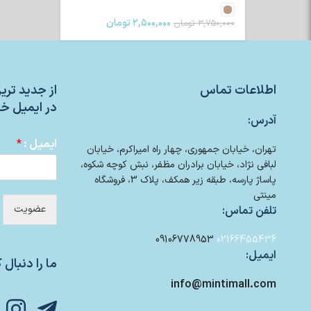
۲,۵۰۰,۰۰۰
تومان
۳,۷۵۰,۰۰۰
تومان
اطلاعات تماس
از جدید تر
در ایمیل خو
آدرس:
ایمیل :
*
تهران، خیابان جمهوری، چهار راه امیراکرم، خیابان
لبافی نژاد، خیابان برادران مظفر، نبش کوچه شکوه،
پاساژ پارسه، طبقه زیر همکف، پلاک 3، فروشگاه
مینتی
عضویت
تلفن تماس:
09106778953
02166455436
ایمیل:
ما را دنبال ک
info@mintimall.com