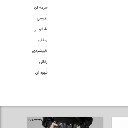
,
سرمه ای
,
طوسی
,
اقیانوسی
,
پنککی
,
خورشیدی
,
زغالی
,
قهوه ای