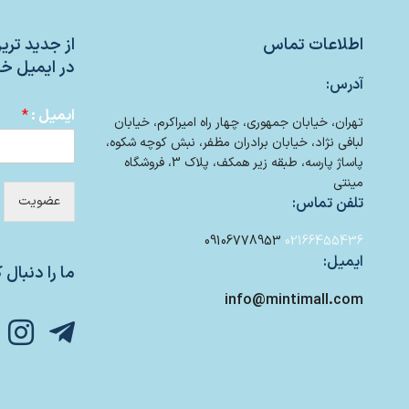
اطلاعات تماس
از جدید تر
در ایمیل خو
آدرس:
ایمیل :
*
تهران، خیابان جمهوری، چهار راه امیراکرم، خیابان
لبافی نژاد، خیابان برادران مظفر، نبش کوچه شکوه،
پاساژ پارسه، طبقه زیر همکف، پلاک 3، فروشگاه
مینتی
عضویت
تلفن تماس:
09106778953
02166455436
ایمیل:
ما را دنبال ک
info@mintimall.com