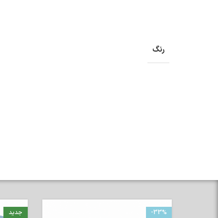
رنگ
-33%
جدید