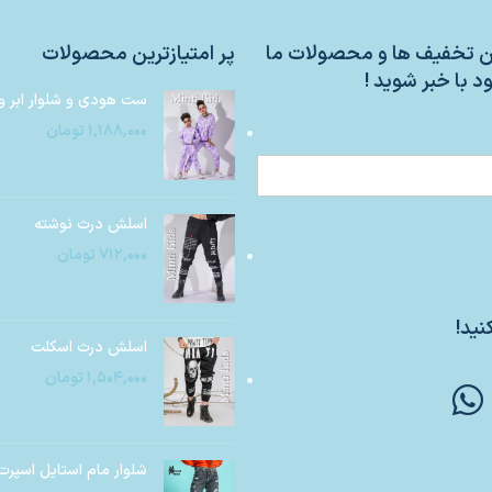
ین تخفیف ها و محصولات ما
پر امتیازترین محصولات
د با خبر شوید !
ست هودی و شلوار ابر و
۱,۱۸۸,۰۰۰
تومان
اسلش درث نوشته
۷۱۲,۰۰۰
تومان
نید!
اسلش درث اسکلت
۱,۵۰۴,۰۰۰
تومان
شلوار مام استایل اسپرت