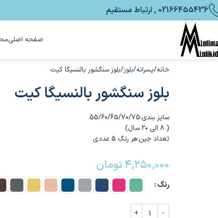
02166455436 , ارتباط مستقیم
صفحه اصلی
محص
خانه
پسرانه
بلوز
بلوز سنگشور بالنسیگا کیت
بلوز سنگشور بالنسیگا کیت
سایز بندی:55/60/65/70/75
( ۸ الی ۲۰ سال)
تعداد جین:هر رنگ 5 عددی
۴,۲۵۰,۰۰۰
تومان
رنگ