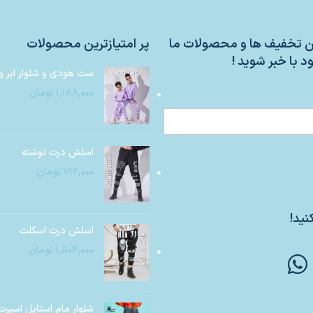
ین تخفیف ها و محصولات ما
پر امتیازترین محصولات
د با خبر شوید !
ست هودی و شلوار ابر و
۱,۱۸۸,۰۰۰
تومان
اسلش درث نوشته
۷۱۲,۰۰۰
تومان
نید!
اسلش درث اسکلت
۱,۵۰۴,۰۰۰
تومان
شلوار مام استایل اسپرت