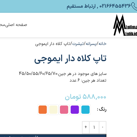
02166455436 , ارتباط مستقیم
صفحه اصلی
محص
خانه
پسرانه
تیشرت
تاپ کلاه دار ایموجی
تاپ کلاه دار ایموجی
سایز های موجود در هر جین:45/50/55/60/65/70
تعداد هر جین: 6 عدد
۵۸۸,۰۰۰
تومان
رنگ