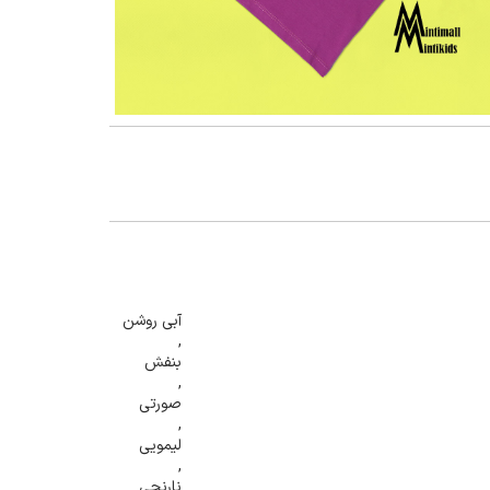
گنمایی تصویر
آبی روشن
,
بنفش
,
صورتی
,
لیمویی
,
نارنجی