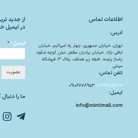
اطلاعات تماس
از جدید تر
در ایمیل خو
آدرس:
ایمیل :
*
تهران، خیابان جمهوری، چهار راه امیراکرم، خیابان
لبافی نژاد، خیابان برادران مظفر، نبش کوچه شکوه،
پاساژ پارسه، طبقه زیر همکف، پلاک 3، فروشگاه
مینتی
عضویت
تلفن تماس:
09106778953
02166455436
ایمیل:
ما را دنبال ک
info@mintimall.com