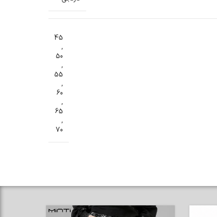
45
,
50
,
55
,
60
,
65
,
70