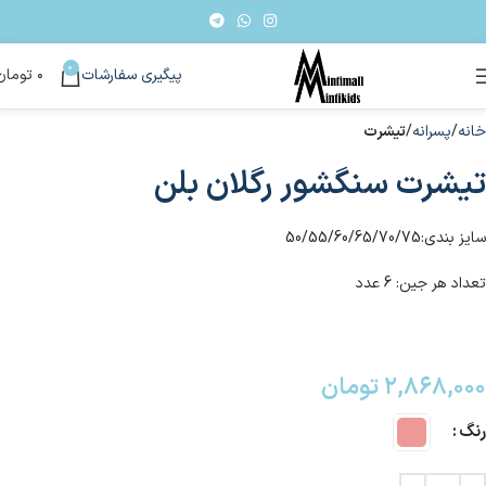
0
پیگیری سفارشات
۰
تومان
خانه
پسرانه
تیشرت
تیشرت سنگشور رگلان بلن
سایز بندی:50/55/60/65/70/75
تعداد هر جین: 6 عدد
۲,۸۶۸,۰۰۰
تومان
رنگ