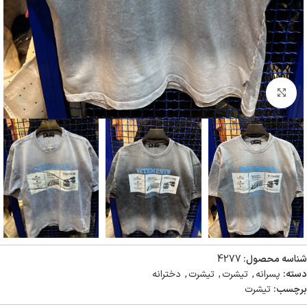
بزرگنمایی تصویر
شناسه محصول:
4277
دسته:
پسرانه
,
تیشرت
,
تیشرت
,
دخترانه
برچسب:
تیشرت