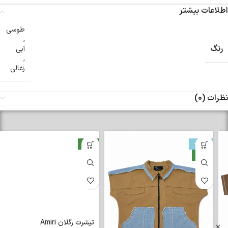
اطلاعات بیشتر
طوسی
,
رنگ
آبی
,
زغالی
نظرات (0)
-33%
جدید
جدید
تیشرت رگلان Amiri