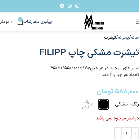
0
پیگیری سفارشات
۰
تومان
خانه
پسرانه
تیشرت
تیشرت مشکی چاپ FILIPP
سایز های موجود در هر جین:45/50/55/60/65/70
تعداد هر جین: 6 عدد
۵۸۸,۰۰۰
تومان
پاک
رنگ
مشکی
کردن
در انبار موجود نمی باشد