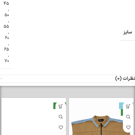
45
,
50
,
55
سایز
,
60
,
65
,
70
نظرات (0)
-33%
جدید
جدید