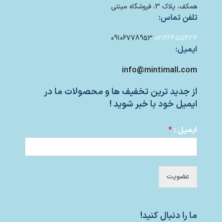
همکف، پلاک 3، فروشگاه مینتی
تلفن تماس:
09106778953
02166455436
ایمیل:
info@mintimall.com
از جدید ترین تخفیف ها و محصولات ما در
ایمیل خود با خبر شوید !
ایمیل :
*
عضویت
ما را دنبال کنید!