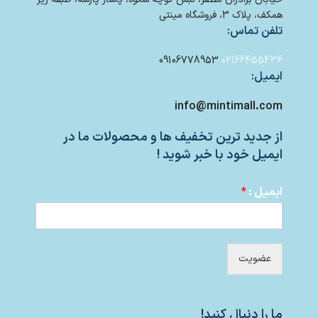
همکف، پلاک 3، فروشگاه مینتی
تلفن تماس:
09106778953
02166455436
ایمیل:
info@mintimall.com
از جدید ترین تخفیف ها و محصولات ما در
ایمیل خود با خبر شوید !
ایمیل :
*
عضویت
ما را دنبال کنید!