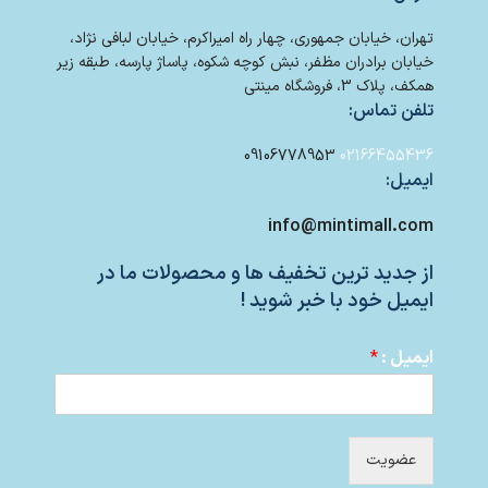
تهران، خیابان جمهوری، چهار راه امیراکرم، خیابان لبافی نژاد،
خیابان برادران مظفر، نبش کوچه شکوه، پاساژ پارسه، طبقه زیر
همکف، پلاک 3، فروشگاه مینتی
تلفن تماس:
09106778953
02166455436
ایمیل:
info@mintimall.com
از جدید ترین تخفیف ها و محصولات ما در
ایمیل خود با خبر شوید !
ایمیل :
*
عضویت