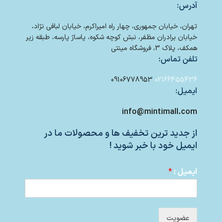
آدرس:
تهران، خیابان جمهوری، چهار راه امیراکرم، خیابان لبافی نژاد،
خیابان برادران مظفر، نبش کوچه شکوه، پاساژ پارسه، طبقه زیر
همکف، پلاک 3، فروشگاه مینتی
تلفن تماس:
09106778953
02166455436
ایمیل:
info@mintimall.com
از جدید ترین تخفیف ها و محصولات ما در
ایمیل خود با خبر شوید !
ایمیل :
*
عضویت