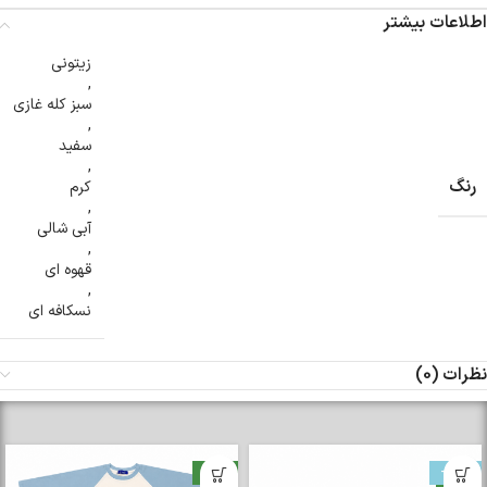
اطلاعات بیشتر
زیتونی
,
سبز کله غازی
,
سفید
,
رنگ
کرم
,
آبی شالی
,
قهوه ای
,
نسکافه ای
نظرات (0)
-33%
جدید