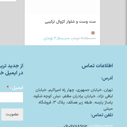
ست وست و شلوار کژوال ترکیبی
۲,۵۰۰,۰۰۰
تومان
۳,۷۵۰,۰۰۰
تومان
اطلاعات تماس
از جدید تر
در ایمیل خو
آدرس:
ایمیل :
*
تهران، خیابان جمهوری، چهار راه امیراکرم، خیابان
لبافی نژاد، خیابان برادران مظفر، نبش کوچه شکوه،
پاساژ پارسه، طبقه زیر همکف، پلاک 3، فروشگاه
مینتی
عضویت
تلفن تماس:
09106778953
02166455436