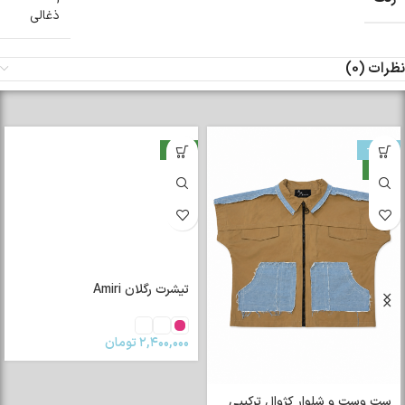
ذغالی
نظرات (0)
-33%
جدید
جدید
تیشرت رگلان Amiri
۲,۴۰۰,۰۰۰
تومان
ست وست و شلوار کژوال ترکیبی