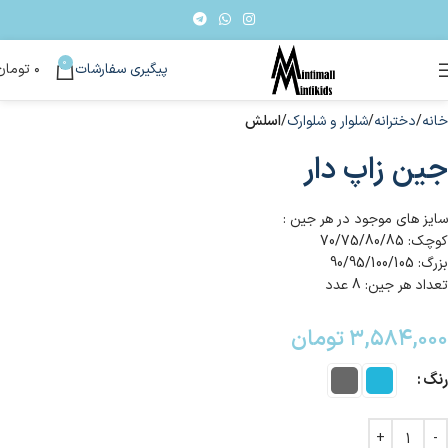
0
پیگیری سفارشات
۰
تومان
خانه
دخترانه
شلوار و شلوارک
اسلش
جین زاپ دار
سایز های موجود در هر جین :
کوچک: 70/75/80/85
بزرگ: 90/95/100/105
تعداد هر جین: 8 عدد
۳,۵۸۴,۰۰۰
تومان
رنگ