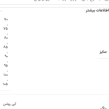
اطلاعات بیشتر
70
,
75
,
80
,
85
سایز
,
90
,
95
,
100
,
105
آبی روشن
رنگ
,