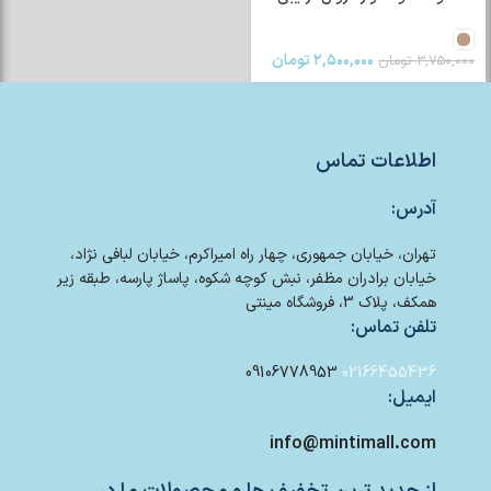
۲,۵۰۰,۰۰۰
تومان
۳,۷۵۰,۰۰۰
تومان
اطلاعات تماس
آدرس:
تهران، خیابان جمهوری، چهار راه امیراکرم، خیابان لبافی نژاد،
خیابان برادران مظفر، نبش کوچه شکوه، پاساژ پارسه، طبقه زیر
همکف، پلاک 3، فروشگاه مینتی
تلفن تماس:
09106778953
02166455436
ایمیل:
info@mintimall.com