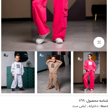
بزرگنمایی تصویر
شناسه محصول:
798
دسته:
دخترانه
,
لباس ست