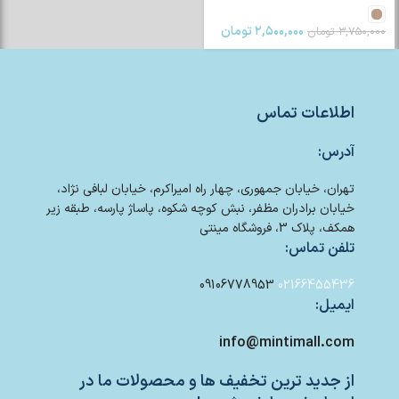
۲,۵۰۰,۰۰۰
تومان
۳,۷۵۰,۰۰۰
تومان
اطلاعات تماس
آدرس:
تهران، خیابان جمهوری، چهار راه امیراکرم، خیابان لبافی نژاد،
خیابان برادران مظفر، نبش کوچه شکوه، پاساژ پارسه، طبقه زیر
همکف، پلاک 3، فروشگاه مینتی
تلفن تماس:
09106778953
02166455436
ایمیل:
info@mintimall.com
از جدید ترین تخفیف ها و محصولات ما در