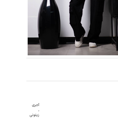
گنمایی تصویر
آجری
,
زیتونی