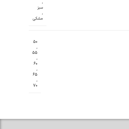
,
سبز
,
مشکی
50
,
55
,
60
,
65
,
70