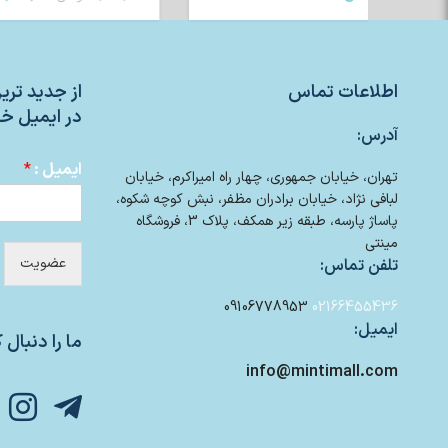
اطلاعات تماس
از جدید تر
در ایمیل خو
آدرس:
ایمیل :
*
تهران، خیابان جمهوری، چهار راه امیراکرم، خیابان
لبافی نژاد، خیابان برادران مظفر، نبش کوچه شکوه،
پاساژ پارسه، طبقه زیر همکف، پلاک 3، فروشگاه
مینتی
عضویت
تلفن تماس:
09106778953
02166455436
ایمیل:
ما را دنبال ک
info@mintimall.com