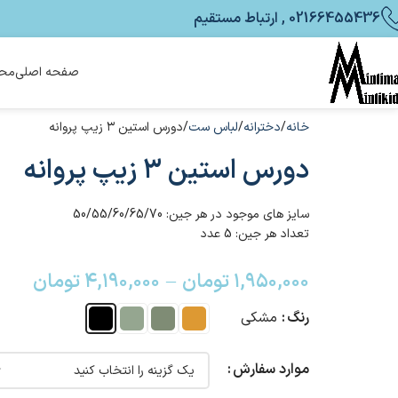
02166455436 , ارتباط مستقیم
صفحه اصلی
محص
خانه
دخترانه
لباس ست
دورس استین ۳ زیپ پروانه
دورس استین ۳ زیپ پروانه
سایز های موجود در هر جین: 50/55/60/65/70
تعداد هر جین: 5 عدد
۱,۹۵۰,۰۰۰
تومان
–
۴,۱۹۰,۰۰۰
تومان
رنگ
مشکی
موارد سفارش