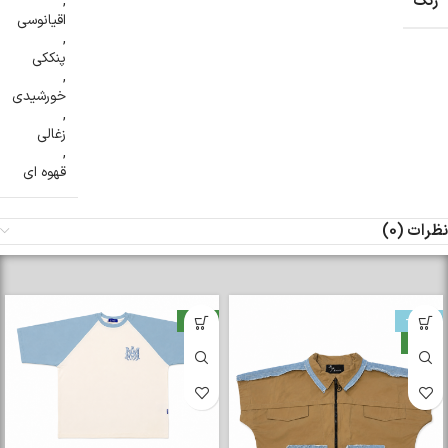
رنگ
,
اقیانوسی
,
پنککی
,
خورشیدی
,
زغالی
,
قهوه ای
نظرات (0)
-33%
جدید
جدید