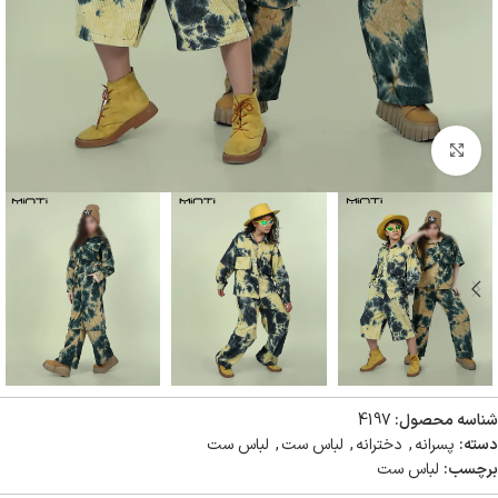
بزرگنمایی تصویر
شناسه محصول:
4197
دسته:
پسرانه
,
دخترانه
,
لباس ست
,
لباس ست
برچسب:
لباس ست