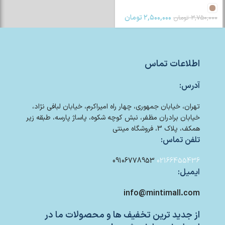
۲,۵۰۰,۰۰۰
تومان
۳,۷۵۰,۰۰۰
تومان
اطلاعات تماس
آدرس:
تهران، خیابان جمهوری، چهار راه امیراکرم، خیابان لبافی نژاد،
خیابان برادران مظفر، نبش کوچه شکوه، پاساژ پارسه، طبقه زیر
همکف، پلاک 3، فروشگاه مینتی
تلفن تماس:
09106778953
02166455436
ایمیل:
info@mintimall.com
از جدید ترین تخفیف ها و محصولات ما در