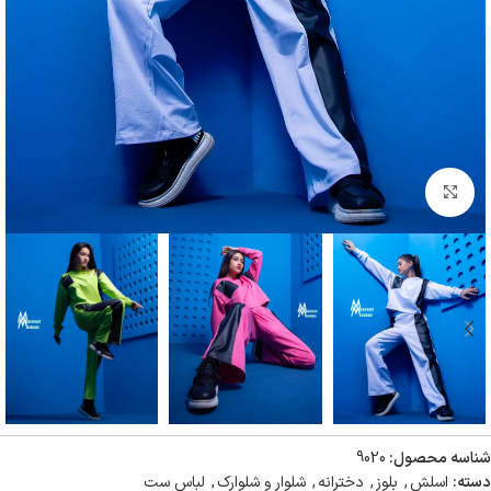
بزرگنمایی تصویر
شناسه محصول:
9020
دسته:
اسلش
,
بلوز
,
دخترانه
,
شلوار و شلوارک
,
لباس ست