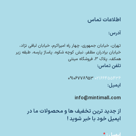
اطلاعات تماس
آدرس:
تهران، خیابان جمهوری، چهار راه امیراکرم، خیابان لبافی نژاد،
خیابان برادران مظفر، نبش کوچه شکوه، پاساژ پارسه، طبقه زیر
همکف، پلاک 3، فروشگاه مینتی
تلفن تماس:
09106778953
02166455436
ایمیل:
info@mintimall.com
از جدید ترین تخفیف ها و محصولات ما در
ایمیل خود با خبر شوید !
ایمیل :
*