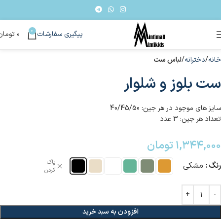
0
پیگیری سفارشات
۰
تومان
خانه
دخترانه
لباس ست
ست بلوز و شلوار
سایز های موجود در هر جین: 40/45/50
تعداد هر جین: 3 عدد
۱,۳۴۴,۰۰۰
تومان
پاک
رنگ
مشکی
کردن
افزودن به سبد خرید