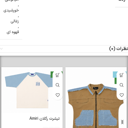
,
خورشیدی
,
زغالی
,
قهوه ای
نظرات (0)
-33%
جدید
جدید
تیشرت رگلان Amiri