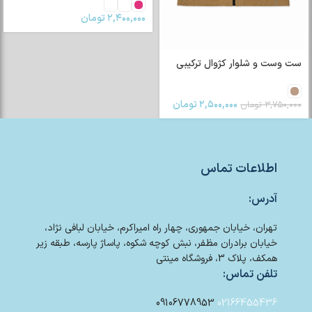
۲,۴۰۰,۰۰۰
تومان
ست وست و شلوار کژوال ترکیبی
۲,۵۰۰,۰۰۰
تومان
۳,۷۵۰,۰۰۰
تومان
اطلاعات تماس
آدرس:
تهران، خیابان جمهوری، چهار راه امیراکرم، خیابان لبافی نژاد،
خیابان برادران مظفر، نبش کوچه شکوه، پاساژ پارسه، طبقه زیر
همکف، پلاک 3، فروشگاه مینتی
تلفن تماس:
09106778953
02166455436