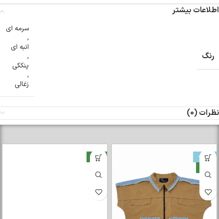
اطلاعات بیشتر
سرمه ای
,
انبه ای
رنگ
,
پنککی
,
زغالی
نظرات (0)
-33%
جدید
جدید