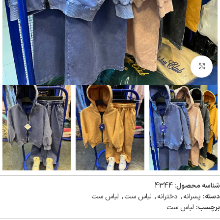
بزرگنمایی تصویر
شناسه محصول:
4344
دسته:
پسرانه
,
دخترانه
,
لباس ست
,
لباس ست
برچسب:
لباس ست