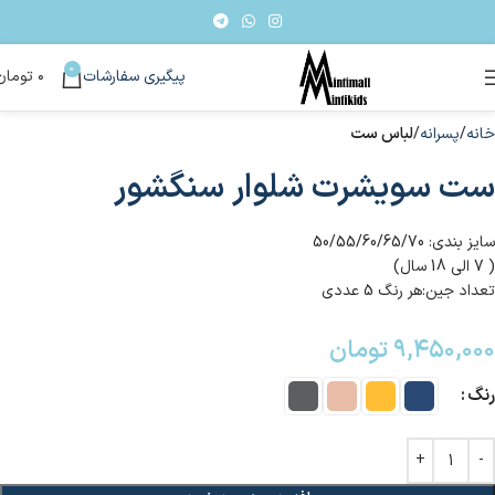
0
پیگیری سفارشات
۰
تومان
خانه
پسرانه
لباس ست
ست سویشرت شلوار سنگشور
سایز بندی: 50/55/60/65/70
( 7 الی 18 سال)
تعداد جین:هر رنگ 5 عددی
۹,۴۵۰,۰۰۰
تومان
رنگ