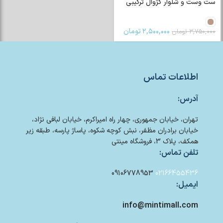
ست وست و شلوار کژوال ترکیبی
۲,۵۰۰,۰۰۰
تومان
۳,۷۵۰,۰۰۰
تومان
اطلاعات تماس
آدرس:
تهران، خیابان جمهوری، چهار راه امیراکرم، خیابان لبافی نژاد،
خیابان برادران مظفر، نبش کوچه شکوه، پاساژ پارسه، طبقه زیر
همکف، پلاک 3، فروشگاه مینتی
تلفن تماس:
09106778953
02166455436
ایمیل:
info@mintimall.com