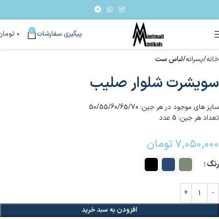
0
پیگیری سفارشات
۰
تومان
خانه
پسرانه
لباس ست
سویشرت شلوار صلیب
سایز های موجود در هر جین: 50/55/60/65/70
تعداد هر جین: 5 عدد
۷,۰۵۰,۰۰۰
تومان
رنگ
افزودن به سبد خرید