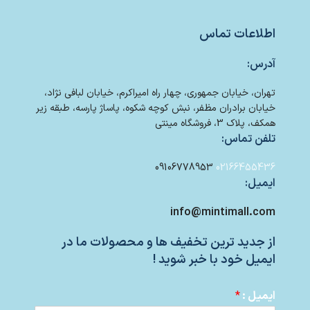
اطلاعات تماس
آدرس:
تهران، خیابان جمهوری، چهار راه امیراکرم، خیابان لبافی نژاد،
خیابان برادران مظفر، نبش کوچه شکوه، پاساژ پارسه، طبقه زیر
همکف، پلاک 3، فروشگاه مینتی
تلفن تماس:
09106778953
02166455436
ایمیل:
info@mintimall.com
از جدید ترین تخفیف ها و محصولات ما در
ایمیل خود با خبر شوید !
ایمیل :
*